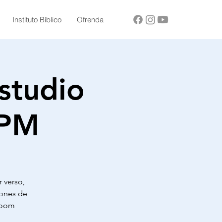
Instituto Bíblico
Ofrenda
studio
 PM
r verso,
ciones de
 Zoom