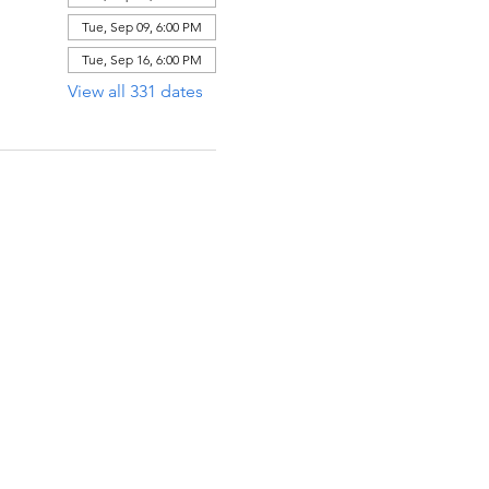
Tue, Sep 09, 6:00 PM
Tue, Sep 16, 6:00 PM
View all 331 dates
ECCIÓN
x 971112
Raton, Florida 33497-1112