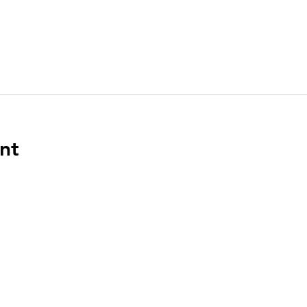
nt
ENLACES
DIR
n el
PO Bo
Boca 