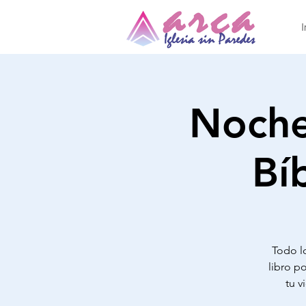
I
Noche
Bí
Todo lo
libro po
tu v