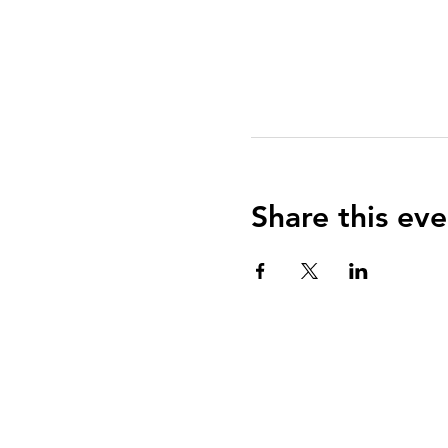
Share this eve
QUIENES SOMOS?
El Arca es una communidad de fe centrada e
Evangelio de Jesucristo con el propósito de