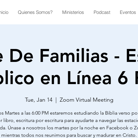
nicio
Quienes Somos?
Ministerios
Podcast
Eventos
 De Familias - E
blico en Línea 6
Tue, Jan 14
  |  
Zoom Virtual Meeting
s Martes a las 6:00 PM estaremos estudiando la Biblia verso po
r libro, escritura por escritura para ayudarte a navegar las esta
ida. Únase a nosotros los martes por la noche en Facebook o
mientras todos nos reunimos para buscar y madurar en Cristo.