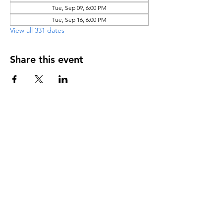
Tue, Sep 09, 6:00 PM
Tue, Sep 16, 6:00 PM
View all 331 dates
Share this event
DIRECCIÓN
PO Box 971112
Boca Raton, Florida 33497-1112
‪(561) 485-0623‬
Email:
arcaiglesiaonline@gmail.com
Email: arcademujeres@gmail.com
Servicios en Línea
Lunes - Jueves 6:00 PM - 7:30PM