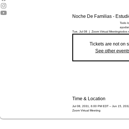
Noche De Familias - Estudi
Todo lo
ayudar
Tue, Jul 08
  |  
Zoom Virtual Meeting
todos 
Tickets are not on 
See other event
Time & Location
Jul 08, 2031, 6:00 PM EDT – Jun 15, 203
Zoom Virtual Meeting