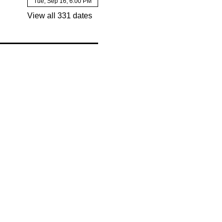
Tue, Sep 16, 6:00 PM
View all 331 dates
servicio a su comunidad.