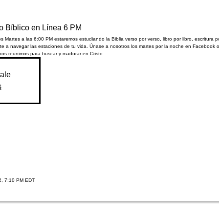
o Bíblico en Línea 6 PM
s Martes a las 6:00 PM estaremos estudiando la Biblia verso por verso, libro por libro, escritura p
te a navegar las estaciones de tu vida. Únase a nosotros los martes por la noche en Facebook 
nos reunimos para buscar y madurar en Cristo.
sale
s
2, 7:10 PM EDT