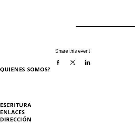
Share this event
QUIENES SOMOS?
El Arca es una communidad de fe centrada en el Evangelio de Jesucristo con el pr
Ofrecemos cursos y consejería en fe, vida, familia y discipulado.
Leer más
ESCRITURA
ENLACES
DIRECCIÓN
PO Box 971112
Boca Raton, Florida 33497-1112