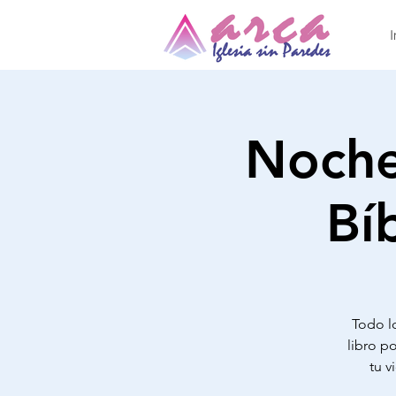
I
Noche
Bí
Todo lo
libro po
tu v