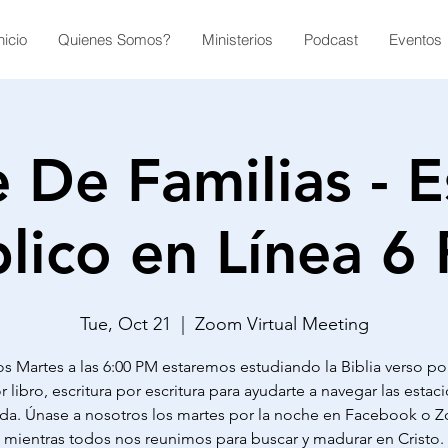
nicio
Quienes Somos?
Ministerios
Podcast
Eventos
 De Familias - E
blico en Línea 6
Tue, Oct 21
  |  
Zoom Virtual Meeting
s Martes a las 6:00 PM estaremos estudiando la Biblia verso po
r libro, escritura por escritura para ayudarte a navegar las esta
ida. Únase a nosotros los martes por la noche en Facebook o
mientras todos nos reunimos para buscar y madurar en Cristo.