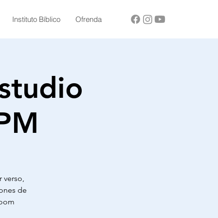
Instituto Bíblico
Ofrenda
studio
 PM
r verso,
ciones de
 Zoom