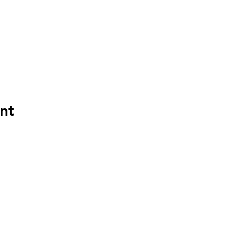
nt
ENLACES
DIR
n el
PO Bo
Boca 