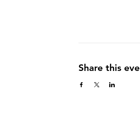
Share this eve
QUIENES SOMOS?
El Arca es una communidad de fe centrada e
Evangelio de Jesucristo con el propósito de