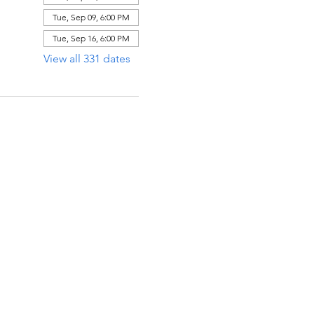
Tue, Sep 09, 6:00 PM
Tue, Sep 16, 6:00 PM
View all 331 dates
ECCIÓN
x 971112
Raton, Florida 33497-1112