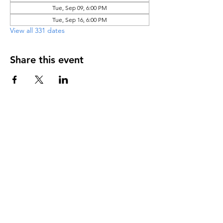
Tue, Sep 09, 6:00 PM
Tue, Sep 16, 6:00 PM
View all 331 dates
Share this event
DIRECCIÓN
PO Box 971112
Boca Raton, Florida 33497-1112
‪(561) 485-0623‬
Email:
arcaiglesiaonline@gmail.com
Email: arcademujeres@gmail.com
Servicios en Línea
Lunes - Jueves 6:00 PM - 7:30PM