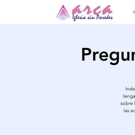
I
Pregun
Inde
tenga
sobre 
las e