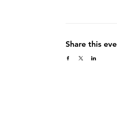
Share this eve
QUIENES SOMOS?
El Arca es una communidad de fe centrada e
Evangelio de Jesucristo con el propósito de
enseñar y equipar a todos para vivir una vid
reverencia a Dios y servicio a su comunidad