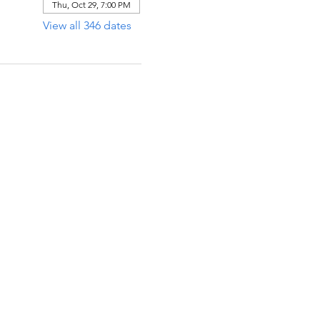
Thu, Oct 29, 7:00 PM
View all 346 dates
ECCIÓN
x 971112
Raton, Florida 33497-1112
 485-0623‬
:
arcaiglesiaonline@gmail.com