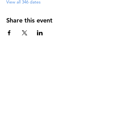
View all 346 dates
Share this event
DIRECCIÓN
PO Box 971112
Boca Raton, Florida 33497-1112
‪(561) 485-0623‬
Email:
arcaiglesiaonline@gmail.com
Email: arcademujeres@gmail.com
Servicios en Línea
Lunes - Jueves 6:00 PM - 7:30PM