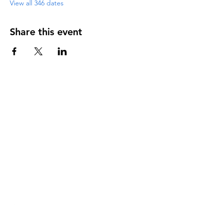
View all 346 dates
Share this event
DIRECCIÓN
PO Box 971112
Boca Raton, Florida 33497-1112
‪(561) 485-0623‬
Email:
arcaiglesiaonline@gmail.com
Email: arcademujeres@gmail.com
Servicios en Línea
Lunes - Jueves 6:00 PM - 7:30PM