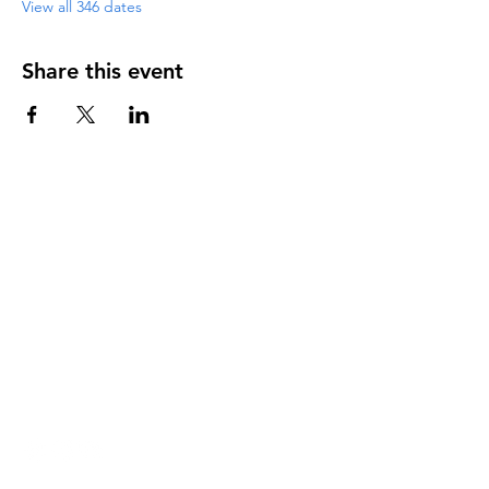
View all 346 dates
Share this event
DIRECCIÓN
PO Box 971112
Boca Raton, Florida 33497-1112
‪(561) 485-0623‬
Email:
arcaiglesiaonline@gmail.com
Email: arcademujeres@gmail.com
Servicios en Línea
Lunes - Jueves 6:00 PM - 7:30PM