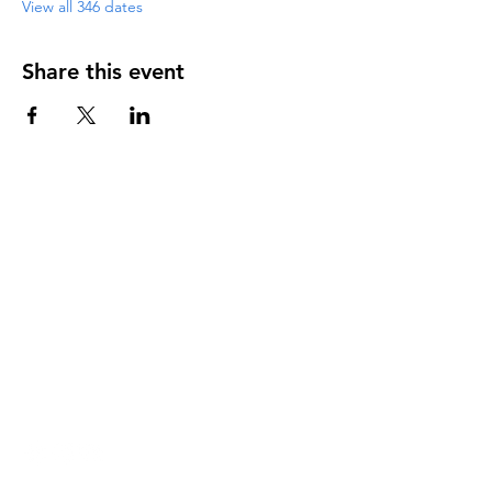
View all 346 dates
Share this event
DIRECCIÓN
PO Box 971112
Boca Raton, Florida 33497-1112
‪(561) 485-0623‬
Email:
arcaiglesiaonline@gmail.com
Email: arcademujeres@gmail.com
Servicios en Línea
Lunes - Jueves 6:00 PM - 7:30PM