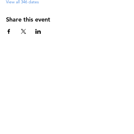
View all 346 dates
Share this event
DIRECCIÓN
PO Box 971112
Boca Raton, Florida 33497-1112
‪(561) 485-0623‬
Email:
arcaiglesiaonline@gmail.com
Email: arcademujeres@gmail.com
Servicios en Línea
Lunes - Jueves 6:00 PM - 7:30PM