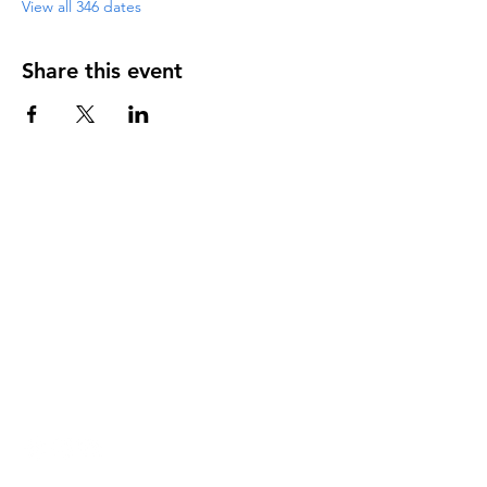
View all 346 dates
Share this event
DIRECCIÓN
PO Box 971112
Boca Raton, Florida 33497-1112
‪(561) 485-0623‬
Email:
arcaiglesiaonline@gmail.com
Email: arcademujeres@gmail.com
Servicios en Línea
Lunes - Jueves 6:00 PM - 7:30PM