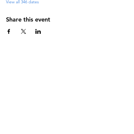
View all 346 dates
Share this event
DIRECCIÓN
PO Box 971112
Boca Raton, Florida 33497-1112
‪(561) 485-0623‬
Email:
arcaiglesiaonline@gmail.com
Email: arcademujeres@gmail.com
Servicios en Línea
Lunes - Jueves 6:00 PM - 7:30PM