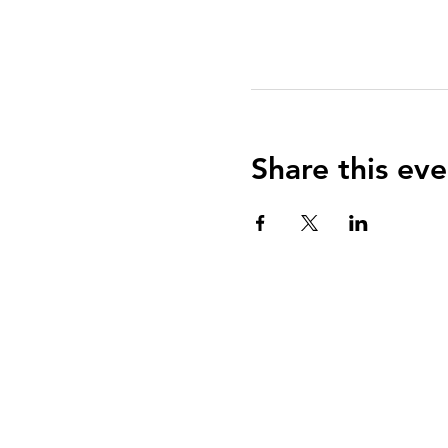
Share this eve
QUIENES SOMOS?
El Arca es una communidad de fe centrada e
Evangelio de Jesucristo con el propósito de
enseñar y equipar a todos para vivir una vid
reverencia a Dios y servicio a su comunidad