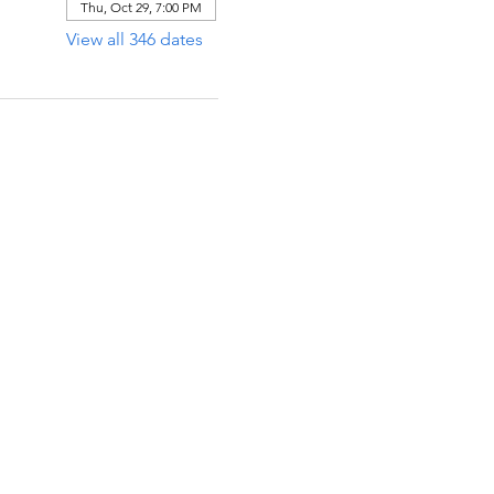
Thu, Oct 29, 7:00 PM
View all 346 dates
ECCIÓN
x 971112
Raton, Florida 33497-1112
 485-0623‬
:
arcaiglesiaonline@gmail.com