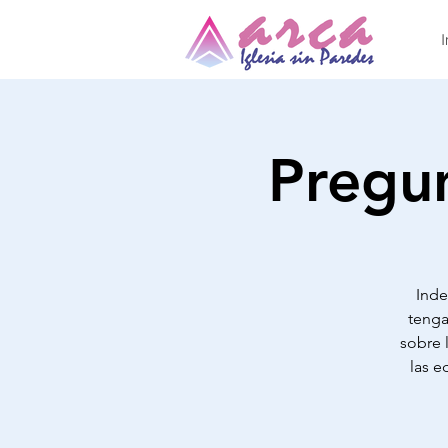
I
Pregun
Inde
tenga
sobre 
las e