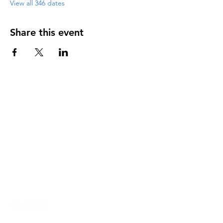
View all 346 dates
Share this event
DIRECCIÓN
PO Box 971112
Boca Raton, Florida 33497-1112
‪(561) 485-0623‬
Email:
arcaiglesiaonline@gmail.com
Email: arcademujeres@gmail.com
Servicios en Línea
Lunes - Jueves 6:00 PM - 7:30PM