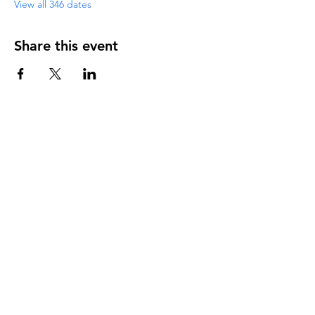
View all 346 dates
Share this event
DIRECCIÓN
PO Box 971112
Boca Raton, Florida 33497-1112
‪(561) 485-0623‬
Email:
arcaiglesiaonline@gmail.com
Email: arcademujeres@gmail.com
Servicios en Línea
Lunes - Jueves 6:00 PM - 7:30PM