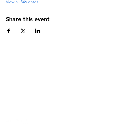
View all 346 dates
Share this event
DIRECCIÓN
PO Box 971112
Boca Raton, Florida 33497-1112
‪(561) 485-0623‬
Email:
arcaiglesiaonline@gmail.com
Email: arcademujeres@gmail.com
Servicios en Línea
Lunes - Jueves 6:00 PM - 7:30PM