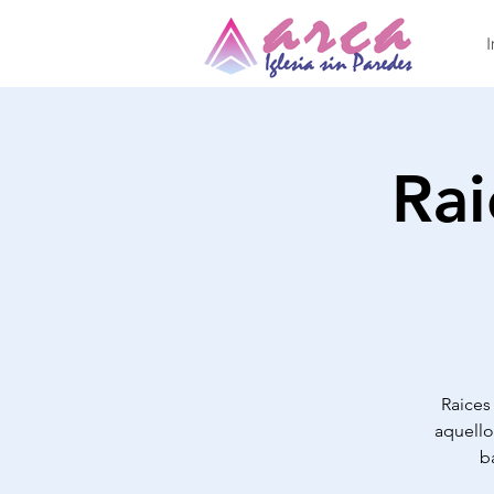
I
Rai
Raices
aquello
b