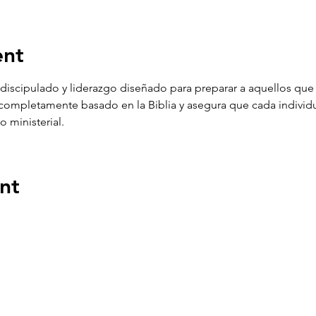
ent
 discipulado y liderazgo diseñado para preparar a aquellos que 
s completamente basado en la Biblia y asegura que cada individ
 ministerial. 
nt
ENLACES
DIR